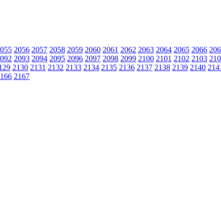
055
2056
2057
2058
2059
2060
2061
2062
2063
2064
2065
2066
206
092
2093
2094
2095
2096
2097
2098
2099
2100
2101
2102
2103
210
129
2130
2131
2132
2133
2134
2135
2136
2137
2138
2139
2140
214
166
2167