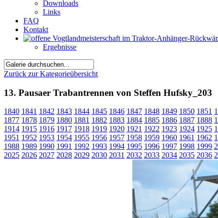
Downloads
Links
FAQ
Kontakt
Ergebnisse
Zurück zur Kategorieübersicht
13. Pausaer Trabantrennen von Steffen Hufsky_203
1840
1841
1842
1843
1844
1845
1846
1847
1848
1849
1850
1851
1
1877
1878
1879
1880
1881
1882
1883
1884
1885
1886
1887
1888
1
1914
1915
1916
1917
1918
1919
1920
1921
1922
1923
1924
1925
1
1951
1952
1953
1954
1955
1956
1957
1958
1959
1960
1961
1962
1
1988
1989
1990
1991
1992
1993
1994
1995
1996
1997
1998
1999
2
2025
2026
2027
2028
2029
2030
2031
2032
2033
2034
2035
2036
2