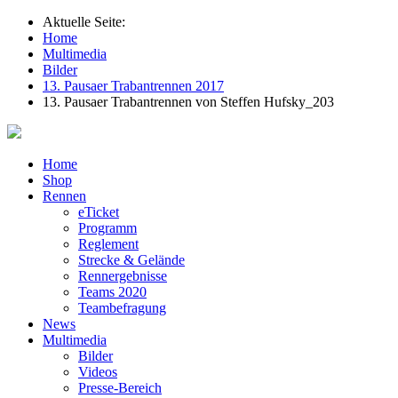
Aktuelle Seite:
Home
Multimedia
Bilder
13. Pausaer Trabantrennen 2017
13. Pausaer Trabantrennen von Steffen Hufsky_203
Home
Shop
Rennen
eTicket
Programm
Reglement
Strecke & Gelände
Rennergebnisse
Teams 2020
Teambefragung
News
Multimedia
Bilder
Videos
Presse-Bereich