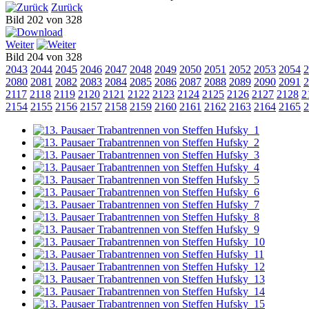
Zurück
Bild 202 von 328
Weiter
Bild 204 von 328
2043
2044
2045
2046
2047
2048
2049
2050
2051
2052
2053
2054
2
2080
2081
2082
2083
2084
2085
2086
2087
2088
2089
2090
2091
2
2117
2118
2119
2120
2121
2122
2123
2124
2125
2126
2127
2128
2
2154
2155
2156
2157
2158
2159
2160
2161
2162
2163
2164
2165
2