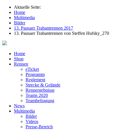
Aktuelle Seite:
Home
Multimedia
Bilder
13. Pausaer Trabantrennen 2017
13. Pausaer Trabantrennen von Steffen Hufsky_270
Home
Shop
Rennen
eTicket
Programm
Reglement
Strecke & Gelände
Rennergebnisse
Teams 2020
Teambefragung
News
Multimedia
Bilder
Videos
Presse-Bereich