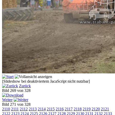
[Slideshow bei deaktiviertem JacaScript nicht nutzbar]
Zurück
Bild 269 von 328
Weiter
Bild 271 von 328
2110
2111
2112
2113
2114
2115
2116
2117
2118
2119
2120
2121
2122
2123
2124
2125
2126
2127
2128
2129
2130
2131
2132
2133